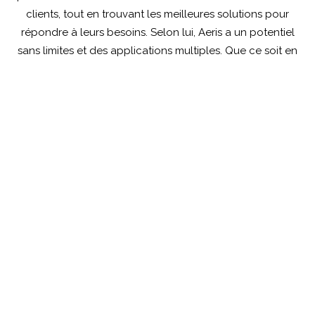
clients, tout en trouvant les meilleures solutions pour
répondre à leurs besoins. Selon lui, Aeris a un potentiel
sans limites et des applications multiples. Que ce soit en
tant que coach ou athlète, Mark a toujours apprécié les
sports, les défis et la satisfaction de faire partie d’une
équipe.
Contactez moi